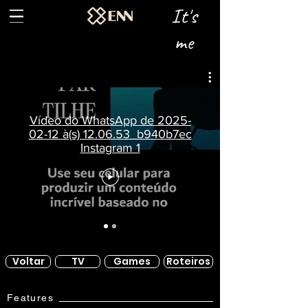
It's
me
Vídeo do WhatsApp de 2025-
02-12 à(s) 12.06.53_b940b7ec
Instagram 1
Voltar
TV
Games
Roteiros
Features