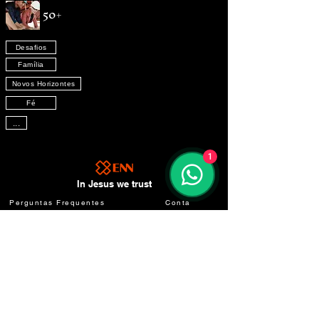
50+
Desafios
Família
Novos Horizontes
Fé
...
1
In Jesus we trust
Perguntas Frequentes
Conta
Formas de Assistir
Termos de Uso
Preferências de Cookies
Privacidade
Informações Corporativas
Entre em Contato
Avisos Legais
Política de Troca e Devolução e Reembolso
Formas de contato: