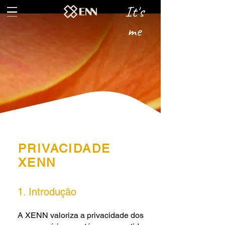
It's
me
PRIVACIDADE
XENN
1. Introdução
A XENN valoriza a privacidade dos