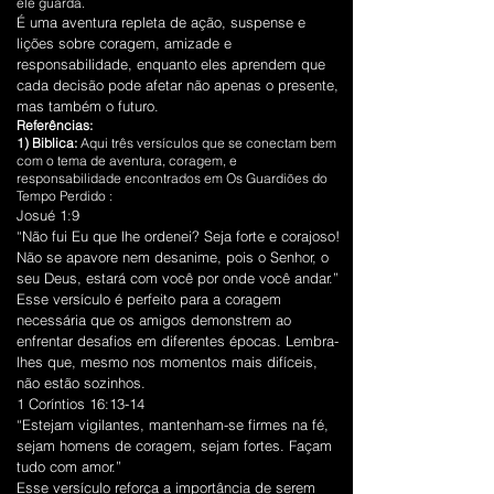
ele guarda.
É uma aventura repleta de ação, suspense e
lições sobre coragem, amizade e
responsabilidade, enquanto eles aprendem que
cada decisão pode afetar não apenas o presente,
mas também o futuro.
Referências:
1) Biblica:
Aqui três versículos que se conectam bem
com o tema de aventura, coragem, e
responsabilidade encontrados em Os Guardiões do
Tempo Perdido :
Josué 1:9
“Não fui Eu que lhe ordenei? Seja forte e corajoso!
Não se apavore nem desanime, pois o Senhor, o
seu Deus, estará com você por onde você andar.”
Esse versículo é perfeito para a coragem
necessária que os amigos demonstrem ao
enfrentar desafios em diferentes épocas. Lembra-
lhes que, mesmo nos momentos mais difíceis,
não estão sozinhos.
1 Coríntios 16:13-14
“Estejam vigilantes, mantenham-se firmes na fé,
sejam homens de coragem, sejam fortes. Façam
tudo com amor.”
Esse versículo reforça a importância de serem