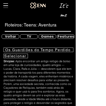
It's
me
Roteiros: Teens: Aventura
Voltar
TV
Games
Features
Os Guardiões do Tempo Perdido
Selecionar
Sinopse:
Após encontrar um antigo relógio de bolso
em uma loja de curiosidades, quatro amigos —
Lucas, Clara, Rafa e Júlia — descobrem que ele tem
o poder de transportá-los para diferentes momentos
da história. A cada viagem, eles enfrentam mistérios e
precisam resolver desafios para voltar ao presente.
Porém, uma sociedade secreta, conhecida como os
Caçadores de Relíquias, também está atrás do
relógio e quer usá-lo para fins sombrios. Agora, os
quatro amigos devem se unir e explorar as eras
passadas, desde a Idade Média até o futuro distante,
para proteger o relógio e desvendar os segredos que