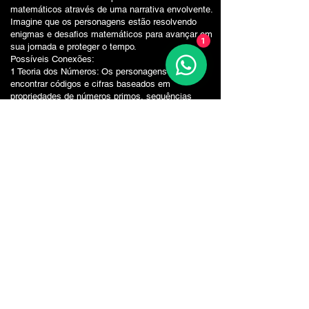
matemáticos através de uma narrativa envolvente.
Imagine que os personagens estão resolvendo
enigmas e desafios matemáticos para avançar em
1
sua jornada e proteger o tempo.
Possíveis Conexões:
1 Teoria dos Números: Os personagens podem
encontrar códigos e cifras baseados em
propriedades de números primos, sequências
numéricas e padrões matemáticos.
2 Geometria: O bosque encantado pode conter
formas geométricas complexas e simetrias que os
personagens precisam entender e manipular para
abrir portais ou descobrir caminhos ocultos.
3 Álgebra: Equações e sistemas de equações
podem ser usados como chaves para resolver
problemas e desbloquear segredos.
4 Probabilidade e Estatística: Os personagens
podem usar conceitos de probabilidade para tomar
decisões estratégicas e prever eventos futuros.
Referências:
1 "Geometria e Aventura: Explorando o Mundo dos
Números" - Este trabalho utiliza histórias e
aventuras para ensinar conceitos geométricos e
matemáticos de forma lúdica.
2 "Matemática e Ficção: Uma Introdução" - Este