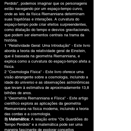
Perdido", podemos imaginar que os personagens
estão navegando por um espaço-tempo curvo,
onde as leis da física Riemanniana determinam
suas trajetórias e interações. A curvatura do
espaço-tempo pode criar efeitos surpreendentes,
como dilatação do tempo e desvios gravitacionais,
que podem ser elementos centrais na trama da
história.
1 "Relatividade Geral: Uma Introdução" - Este livro
aborda a teoria da relatividade geral de Einstein,
que é baseada na geometria Riemanniana, e
explica como a curvatura do espaço-tempo afeta a
física.
2 "Cosmologia Física" - Este livro oferece uma
visão abrangente sobre a cosmologia, incluindo a
idade do universo e as observações astronômicas
que levam à estimativa de aproximadamente 13,8
bilhões de anos.
3 "Geometria Riemanniana e Física" - Este artigo
científico explora as aplicações da geometria
Riemanniana na física moderna, incluindo a teoria
das cordas e a cosmologia.
3) Matemática:
A relação entre "Os Guardiões do
Tempo Perdido" e a matemática pode ser uma
maneira fascinante de explorar conceitos