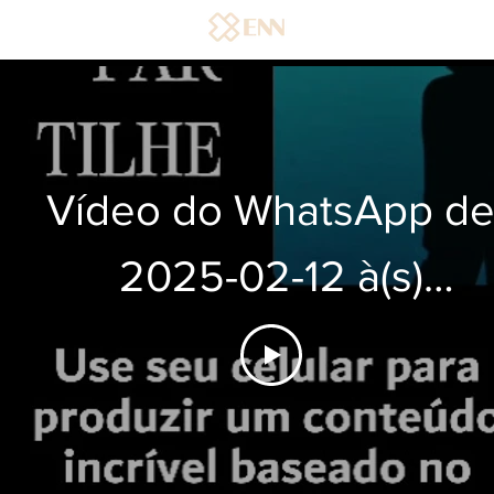
Vídeo do WhatsApp d
Vídeo do WhatsApp d
2025-02-12 à(s)
2025-02-17 à(s)
13.57.16_42144047 Praç
12.06.53_b940b7ec
Instagram 1