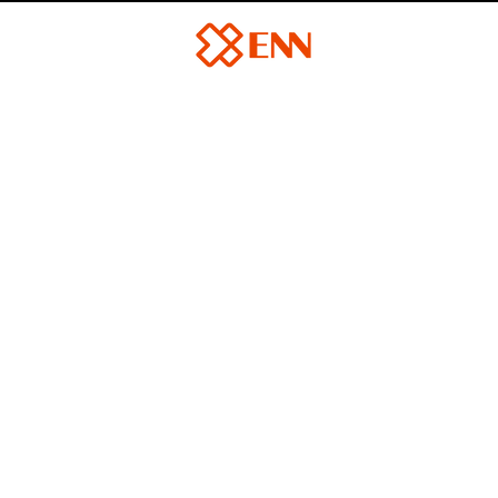
In Jesus we trust
requentes
Termos de Uso
Informaçõ
Privacidade
Entre 
sistir
Preferências de Cookies
Aviso
Política de Troca e Devolução e Reembolso
ontato:
redes.sociais@xennnetwork.com
Telefone
+55 11 
da de entrega dos produtos e liberação de acesso 1 - 2 dias út