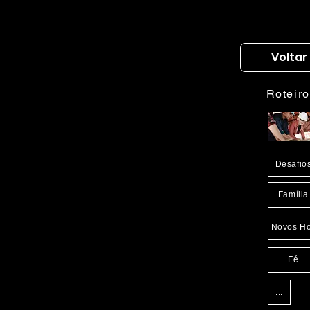
Voltar
Roteir
Desafio
Família
Novos Ho
Fé
...