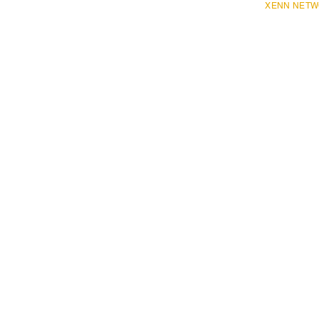
XENN NET
Ender