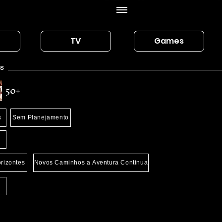
TV
Games
os
50+
s
Sem Planejamento
rizontes
Novos Caminhos a Aventura Continua