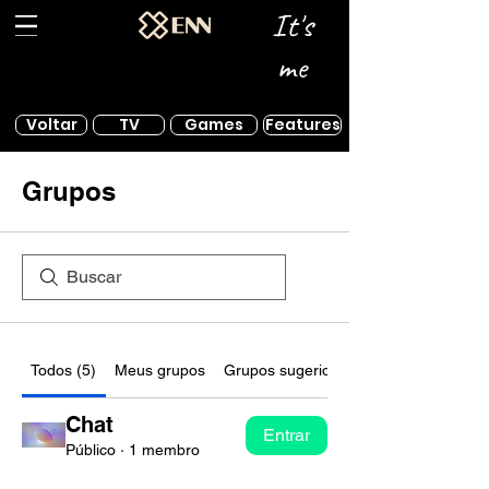
It's
me
Voltar
TV
Games
Features
Grupos
Todos (5)
Meus grupos
Grupos sugeridos
Chat
Entrar
Público
·
1 membro