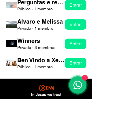
Perguntas e respostas
Entrar
Público
·
1 membro
Alvaro e Melissa
Entrar
Privado
·
1 membro
Winners
Entrar
Privado
·
3 membros
Ben Vindo a Xenn
Entrar
Público
·
1 membro
1
In Jesus we trust
Perguntas Frequentes
Conta
Formas de Assistir
Termos de Uso
Preferências de Cookies
Privacidade
Informações Corporativas
Entre em Contato