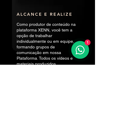
ALCANCE E REALIZE
Como produtor de conteúdo na
plataforma XENN, você tem a
opção de trabalhar
individualmente ou em equipe,
1
formando grupos de
comunicação em nossa
Plataforma. Todos os vídeos e
materiais produzidos,
denominados Features, devem
estar em conformidade com a
nossa Política de Conteúdo. A
plataforma promoverá esses
Features, e a cada mês todo
Tema que alcançar o maior
número de likes os 3 primeiros
mais ranqueados serão
produzidos como um Filme,
Minissérie, Desenho Animado
ou Programa de Atividades. E
Você e seu grupo serão os