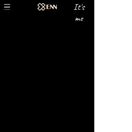
It's
me