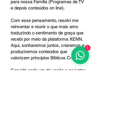
para nossa Família (Programas de TV
e depois conteúdos on line).
Com esse pensamento, resolvi me
reinventar e reunir o que mais amo
traduzindo o sentimento de graça que
recebi por meio da plataforma XENN.
Aqui, sonharemos juntos, criaremos e
1
produziremos conteúdos que
valorizam princípios Bíblicos Cristãos.
Convido cada um de vocês a se juntar
a esse movimento, e com graça de
Deus, com o talento de cada um,
desenvolveremos grandes coisas e
seremos um refúgio para quem busca
esperança e oportunidade. Nossa
missão é simples: tornar talentos
potenciais em realidade. O que nos
diferencia de outros estúdios ou
plataformas de vídeo é o resultado do
nosso trabalho em grupo, nossa