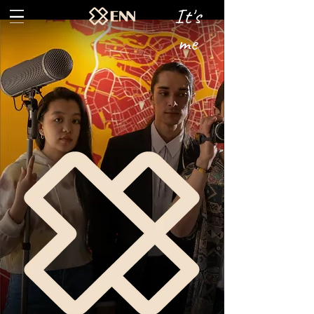
It's
me